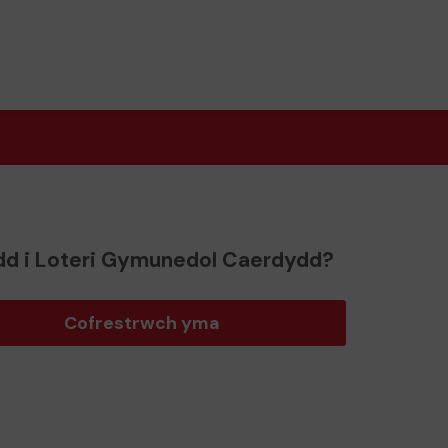
d i Loteri Gymunedol Caerdydd?
Cofrestrwch yma