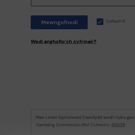
Mewngofnodi
Cofiwch fi
Wedi anghofio’ch cyfrinair?
Mae Loteri Gymunedol Caerdydd wedi’i hybu ga
Gambling Commission Rhif Cofrestru:
65039