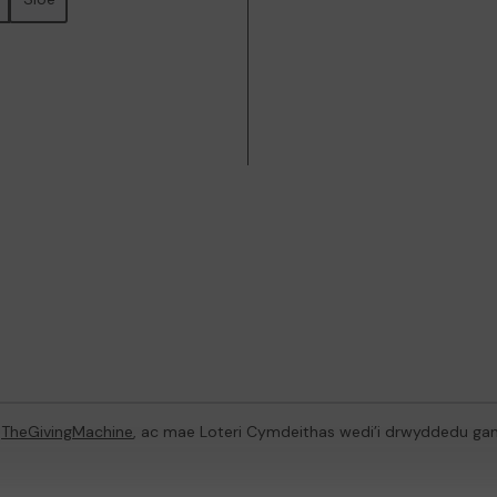
n
TheGivingMachine
, ac mae Loteri Cymdeithas wedi’i drwyddedu ga