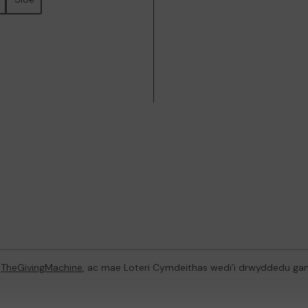
n
TheGivingMachine
, ac mae Loteri Cymdeithas wedi’i drwyddedu ga