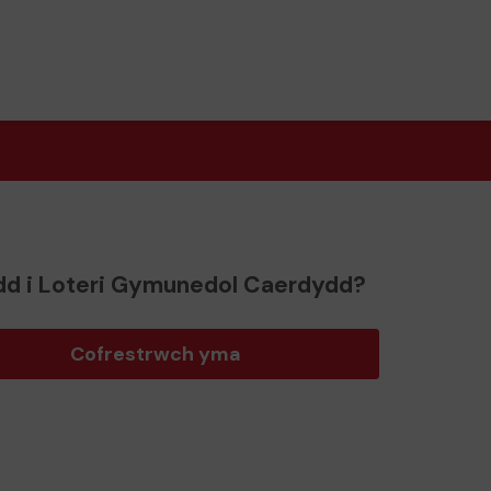
d i Loteri Gymunedol Caerdydd?
Cofrestrwch yma