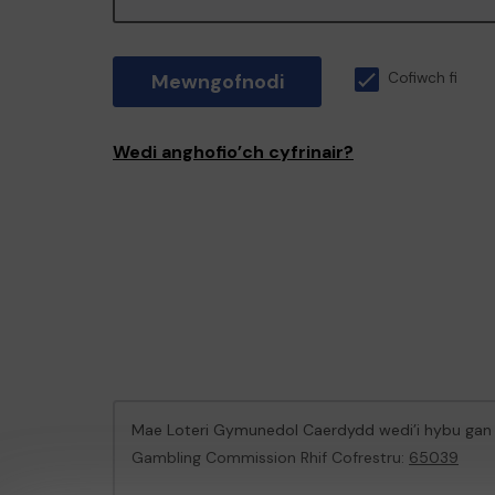
Mewngofnodi
Cofiwch fi
Wedi anghofio’ch cyfrinair?
Mae Loteri Gymunedol Caerdydd wedi’i hybu ga
Gambling Commission Rhif Cofrestru:
65039