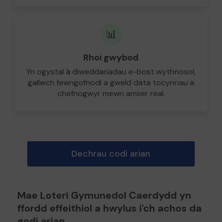
📊
Rhoi gwybod
Yn ogystal â diweddariadau e-bost wythnosol,
gallwch fewngofnodi a gweld data tocynnau a
chefnogwyr mewn amser real.
Dechrau codi arian
Mae Loteri Gymunedol Caerdydd yn
ffordd effeithiol a hwylus i'ch achos da
godi arian.