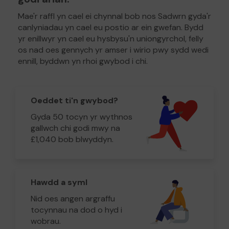
Mae'r raffl yn cael ei chynnal bob nos Sadwrn gyda'r
canlyniadau yn cael eu postio ar ein gwefan. Bydd
yr enillwyr yn cael eu hysbysu'n uniongyrchol, felly
os nad oes gennych yr amser i wirio pwy sydd wedi
ennill, byddwn yn rhoi gwybod i chi.
Oeddet ti'n gwybod?
Gyda 50 tocyn yr wythnos
gallwch chi godi mwy na
£1,040 bob blwyddyn.
Hawdd a syml
Nid oes angen argraffu
tocynnau na dod o hyd i
wobrau.