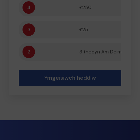
4
£250
3
£25
2
3 thocyn Am Ddim
Ymgeisiwch heddiw