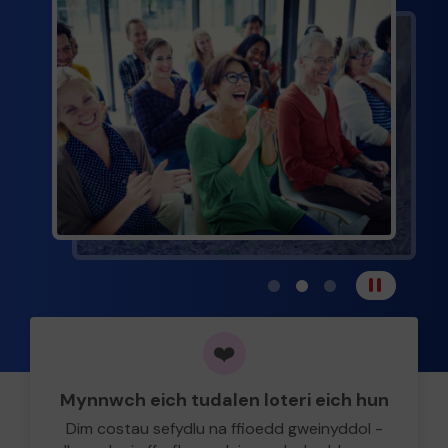
Gweld delwedd carwsél 1
Gweld delwedd carws
Gweld delwedd c
saib
❤️
Mynnwch eich tudalen loteri eich hun
Dim costau sefydlu na ffioedd gweinyddol -