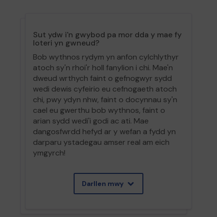
Sut ydw i'n gwybod pa mor dda y mae fy
loteri yn gwneud?
Bob wythnos rydym yn anfon cylchlythyr
atoch sy'n rhoi'r holl fanylion i chi. Mae'n
dweud wrthych faint o gefnogwyr sydd
wedi dewis cyfeirio eu cefnogaeth atoch
chi, pwy ydyn nhw, faint o docynnau sy'n
cael eu gwerthu bob wythnos, faint o
arian sydd wedi'i godi ac ati. Mae
dangosfwrdd hefyd ar y wefan a fydd yn
darparu ystadegau amser real am eich
ymgyrch!
Darllen mwy