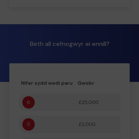
Beth all cefnogwyr ei ennill?
Nifer sydd wedi paru
Gwobr
6
£25,000
1,000
5
£2,000
5