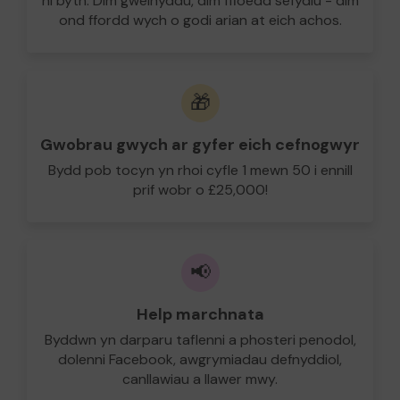
ni byth. Dim gweinyddu, dim ffioedd sefydlu - dim
ond ffordd wych o godi arian at eich achos.
🎁
Gwobrau gwych ar gyfer eich cefnogwyr
Bydd pob tocyn yn rhoi cyfle 1 mewn 50 i ennill
prif wobr o £25,000!
📢
Help marchnata
Byddwn yn darparu taflenni a phosteri penodol,
dolenni Facebook, awgrymiadau defnyddiol,
canllawiau a llawer mwy.