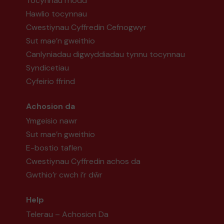
Tocynnau rhodd
Hawlio tocynnau
Cwestiynau Cyffredin Cefnogwyr
Sut mae’n gweithio
Canlyniadau digwyddiadau tynnu tocynnau
Syndicetiau
Cyfeirio ffrind
Achosion da
Ymgeisio nawr
Sut mae’n gweithio
E-bostio taflen
Cwestiynau Cyffredin achos da
Gwthio’r cwch i’r dŵr
Help
Telerau – Achosion Da