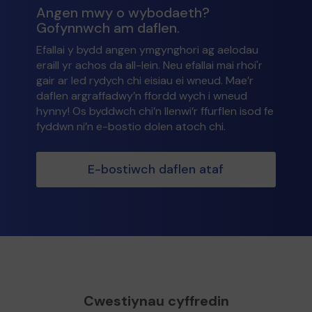
Angen mwy o wybodaeth?
Gofynnwch am daflen.
Efallai y bydd angen ymgynghori ag aelodau
eraill yr achos da all-lein. Neu efallai mai rhoi'r
gair ar led rydych chi eisiau ei wneud. Mae’r
daflen argraffadwy’n ffordd wych i wneud
hynny! Os byddwch chi’n llenwi’r ffurflen isod fe
fyddwn ni’n e-bostio dolen atoch chi.
E-bostiwch daflen ataf
Cwestiynau cyffredin