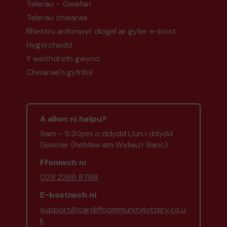
Telerau – Gwefan
Telerau chwarae
Rhestru anfonwyr diogel ar gyfer e-bost
Hygyrchedd
Y weithdrefn gwyno
Chwarae'n gyfrifol
A allwn ni helpu?
9am - 5:30pm o ddydd Llun i ddydd
Gwener (heblaw am Wyliau’r Banc)
Ffoniwch ni
029 2266 8768
E-bostiwch ni
support@cardiffcommunitylottery.co.u
k