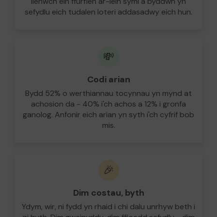
llenwch ein ffurflen ar-lein syml a byddwn yn
sefydlu eich tudalen loteri addasadwy eich hun.
💸
Codi arian
Bydd 52% o werthiannau tocynnau yn mynd at
achosion da - 40% i'ch achos a 12% i gronfa
ganolog. Anfonir eich arian yn syth i'ch cyfrif bob
mis.
🎉
Dim costau, byth
Ydym, wir, ni fydd yn rhaid i chi dalu unrhyw beth i