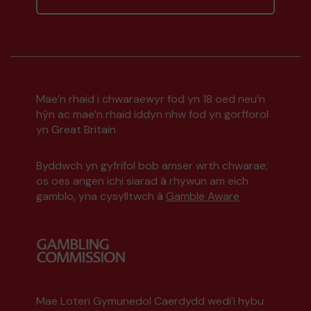
Mae’n rhaid i chwaraewyr fod yn 18 oed neu’n
hŷn ac mae’n rhaid iddyn nhw fod yn gorfforol
yn Great Britain
Byddwch yn gyfrifol bob amser wrth chwarae;
os oes angen ichi siarad â rhywun am eich
gamblo, yna cysylltwch â
Gamble Aware
Mae Loteri Gymunedol Caerdydd wedi’i hybu