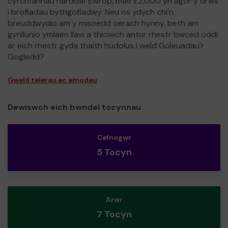
cyrchfannau harddaf Ewrop, mae £2,000 yn agor y drws
i brofiadau bythgofiadwy. Neu os ydych chi'n
breuddwydio am y misoedd oerach hynny, beth am
gynllunio ymlaen llaw a thiciwch antur rhestr bwced oddi
ar eich rhestr gyda thaith hudolus i weld Goleuadau'r
Gogledd?
Gweld telerau ac amodau
Dewiswch eich bwndel tocynnau
Cefnogwr
5 Tocyn
Arwr
7 Tocyn