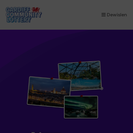
×
Dewislen