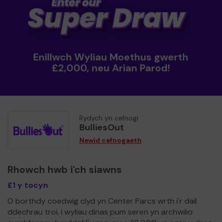
Enillwch Wyliau Moethus gwerth
£2,000, neu Arian Parod!
Rydych yn cefnogi
BulliesOut
Newid cefnogaeth
Rhowch hwb i'ch siawns
£1 y tocyn
O borthdy coedwig clyd yn Center Parcs wrth i'r dail
ddechrau troi, i wyliau dinas pum seren yn archwilio